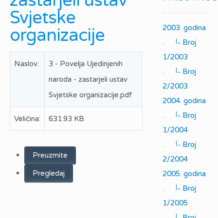
zastarjeli ustav
Svjetske
2003. godina
organizacije
|_
.
Broj
1/2003
Naslov:
3 - Povelja Ujedinjenih
|_
.
Broj
naroda - zastarjeli ustav
2/2003
Svjetske organizacije.pdf
2004. godina
|_
.
Broj
Veličina:
631.93 KB
1/2004
|_
.
Broj
Preuzmite
2/2004
Pregledaj
2005. godina
|_
.
Broj
1/2005
|_
.
Broj