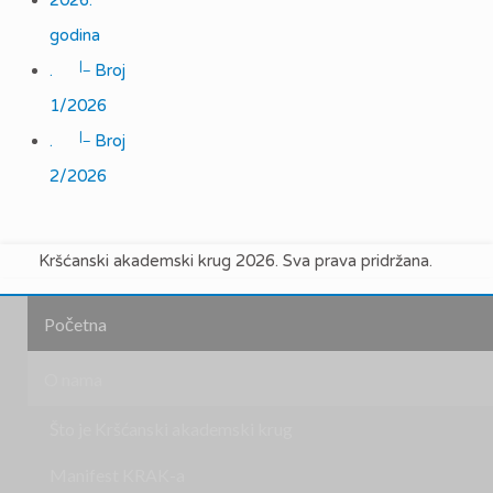
2026.
godina
|_
.
Broj
1/2026
|_
.
Broj
2/2026
Kršćanski akademski krug 2026. Sva prava pridržana.
Početna
O nama
Što je Kršćanski akademski krug
Manifest KRAK-a