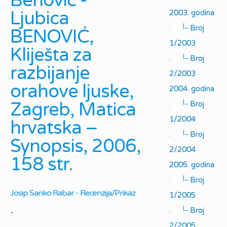
Benović -
Ljubica
2003. godina
|_
.
Broj
BENOVIĆ,
1/2003
Kliješta za
|_
.
Broj
razbijanje
2/2003
orahove ljuske,
2004. godina
|_
Zagreb, Matica
.
Broj
1/2004
hrvatska –
|_
.
Broj
Synopsis, 2006,
2/2004
158 str.
2005. godina
|_
.
Broj
Josip Sanko Rabar - Recenzija/Prikaz
1/2005
|_
.
Broj
-
2/2005