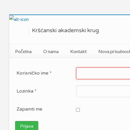
Kršćanski akademski krug
Početna
O nama
Kontakt
Nova prisutnos
Što je Kršćanski akademski krug
Korisničko ime
*
Manifest KRAK-a
Lozinka
*
Zapamti me
Prijava