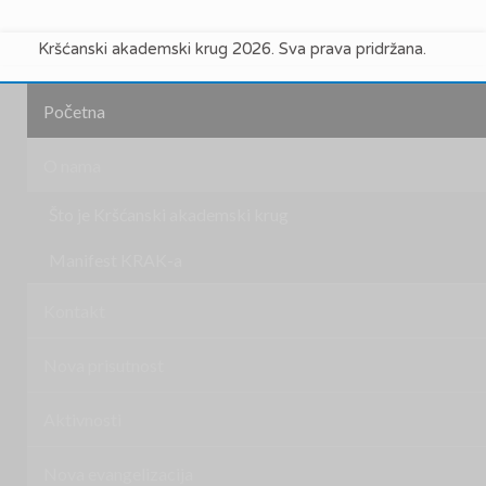
Kršćanski akademski krug 2026. Sva prava pridržana.
Početna
O nama
Što je Kršćanski akademski krug
Manifest KRAK-a
Kontakt
Nova prisutnost
Aktivnosti
Nova evangelizacija