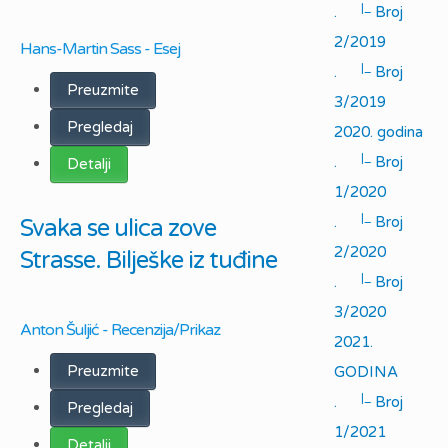
|_
.
Broj
2/2019
Hans-Martin Sass - Esej
|_
.
Broj
Preuzmite
3/2019
Pregledaj
2020. godina
|_
.
Broj
Detalji
1/2020
|_
.
Broj
Svaka se ulica zove
2/2020
Strasse. Bilješke iz tuđine
|_
.
Broj
3/2020
Anton Šuljić - Recenzija/Prikaz
2021.
Preuzmite
GODINA
|_
.
Broj
Pregledaj
1/2021
Detalji