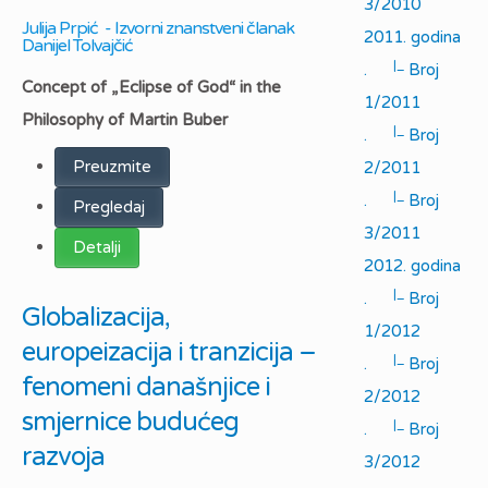
3/2010
Julija Prpić - Izvorni znanstveni članak
2011. godina
Danijel Tolvajčić
|_
.
Broj
Concept of „Eclipse of God“ in the
1/2011
Philosophy of Martin Buber
|_
.
Broj
Preuzmite
2/2011
|_
.
Broj
Pregledaj
3/2011
Detalji
2012. godina
|_
.
Broj
Globalizacija,
1/2012
europeizacija i tranzicija –
|_
.
Broj
fenomeni današnjice i
2/2012
smjernice budućeg
|_
.
Broj
razvoja
3/2012