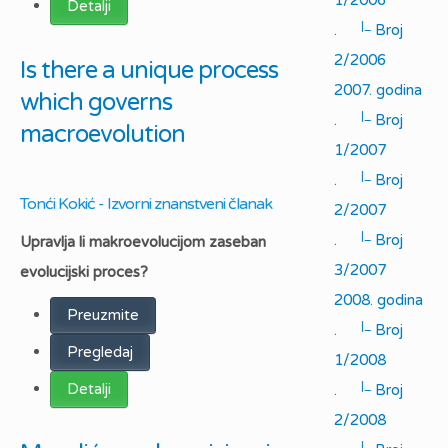
1/2006
Detalji
|_
.
Broj
2/2006
Is there a unique process
2007. godina
which governs
|_
.
Broj
macroevolution
1/2007
|_
.
Broj
Tonći Kokić - Izvorni znanstveni članak
2/2007
|_
.
Broj
Upravlja li makroevolucijom zaseban
3/2007
evolucijski proces?
2008. godina
Preuzmite
|_
.
Broj
Pregledaj
1/2008
|_
Detalji
.
Broj
2/2008
|_