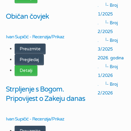
|_
.
Broj
1/2025
Običan čovjek
|_
.
Broj
2/2025
Ivan Supičić - Recenzija/Prikaz
|_
.
Broj
Preuzmite
3/2025
2026. godina
Pregledaj
|_
.
Broj
Detalji
1/2026
|_
.
Broj
Strpljenje s Bogom.
2/2026
Pripovijest o Zakeju danas
Ivan Supičić - Recenzija/Prikaz