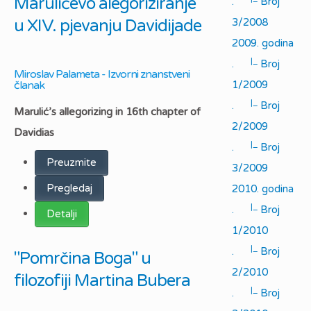
Marulićevo alegoriziranje
.
Broj
u XIV. pjevanju Davidijade
3/2008
2009. godina
|_
.
Broj
Miroslav Palameta - Izvorni znanstveni
članak
1/2009
|_
.
Broj
Marulić’s allegorizing in 16th chapter of
2/2009
Davidias
|_
.
Broj
Preuzmite
3/2009
Pregledaj
2010. godina
|_
.
Broj
Detalji
1/2010
|_
.
Broj
"Pomrčina Boga" u
2/2010
filozofiji Martina Bubera
|_
.
Broj