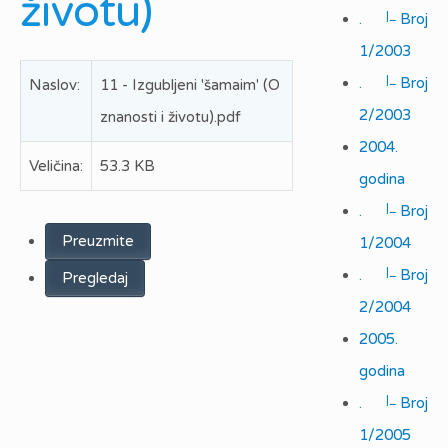
životu)
|_
.
Broj
1/2003
|_
.
Broj
Naslov:
11 - Izgubljeni 'šamaim' (O
2/2003
znanosti i životu).pdf
2004.
Veličina:
53.3 KB
godina
|_
.
Broj
Preuzmite
1/2004
|_
.
Broj
Pregledaj
2/2004
2005.
godina
|_
.
Broj
1/2005