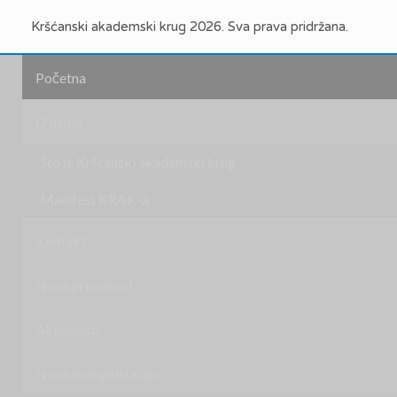
Kršćanski akademski krug 2026. Sva prava pridržana.
Početna
O nama
Što je Kršćanski akademski krug
Manifest KRAK-a
Kontakt
Nova prisutnost
Aktivnosti
Nova evangelizacija