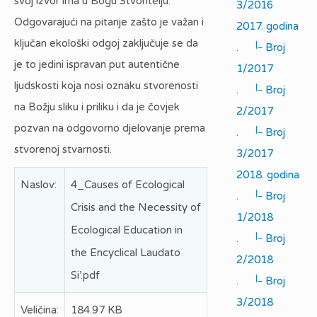
svoj izvor ima u Bogu Stvoritelju.
3/2016
Odgovarajući na pitanje zašto je važan i
2017. godina
ključan ekološki odgoj zaključuje se da
|_
.
Broj
je to jedini ispravan put autentične
1/2017
ljudskosti koja nosi oznaku stvorenosti
|_
.
Broj
na Božju sliku i priliku i da je čovjek
2/2017
pozvan na odgovorno djelovanje prema
|_
.
Broj
stvorenoj stvarnosti.
3/2017
2018. godina
Naslov:
4_Causes of Ecological
|_
.
Broj
Crisis and the Necessity of
1/2018
Ecological Education in
|_
.
Broj
the Encyclical Laudato
2/2018
Si’.pdf
|_
.
Broj
3/2018
Veličina:
184.97 KB