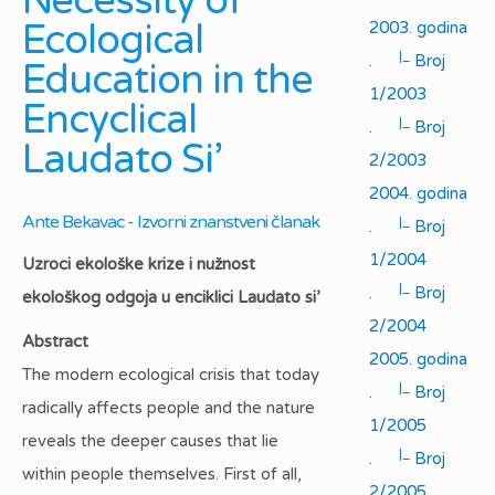
Necessity of
Ecological
2003. godina
|_
.
Broj
Education in the
1/2003
Encyclical
|_
.
Broj
Laudato Si’
2/2003
2004. godina
Ante Bekavac - Izvorni znanstveni članak
|_
.
Broj
1/2004
Uzroci ekološke krize i nužnost
|_
.
Broj
ekološkog odgoja u enciklici Laudato si’
2/2004
Abstract
2005. godina
The modern ecological crisis that today
|_
.
Broj
radically affects people and the nature
1/2005
reveals the deeper causes that lie
|_
.
Broj
within people themselves. First of all,
2/2005