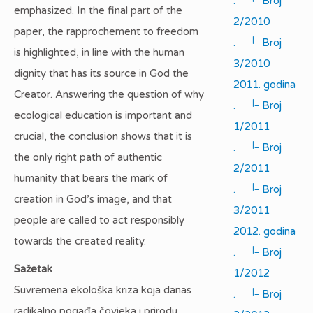
.
Broj
emphasized. In the final part of the
2/2010
paper, the rapprochement to freedom
|_
.
Broj
is highlighted, in line with the human
3/2010
dignity that has its source in God the
2011. godina
Creator. Answering the question of why
|_
.
Broj
ecological education is important and
1/2011
crucial, the conclusion shows that it is
|_
.
Broj
the only right path of authentic
2/2011
humanity that bears the mark of
|_
.
Broj
creation in God’s image, and that
3/2011
people are called to act responsibly
2012. godina
towards the created reality.
|_
.
Broj
Sažetak
1/2012
Suvremena ekološka kriza koja danas
|_
.
Broj
radikalno pogađa čovjeka i prirodu