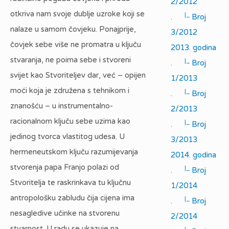
2/2012
otkriva nam svoje dublje uzroke koji se
|_
.
Broj
nalaze u samom čovjeku. Ponajprije,
3/2012
čovjek sebe više ne promatra u ključu
2013. godina
stvaranja, ne poima sebe i stvoreni
|_
.
Broj
svijet kao Stvoriteljev dar, već – opijen
1/2013
moći koja je združena s tehnikom i
|_
.
Broj
znanošću – u instrumentalno-
2/2013
racionalnom ključu sebe uzima kao
|_
.
Broj
jedinog tvorca vlastitog udesa. U
3/2013
hermeneutskom ključu razumijevanja
2014. godina
stvorenja papa Franjo polazi od
|_
.
Broj
Stvoritelja te raskrinkava tu ključnu
1/2014
antropološku zabludu čija cijena ima
|_
.
Broj
nesagledive učinke na stvorenu
2/2014
stvarnost. U radu se ukazuje na