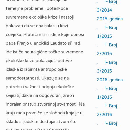
|_
.
Broj
temeljne probleme i poteškoće
3/2014
suvremene ekološke krize i nastoji
2015. godina
pokazati da se ona nalazi u krizi
|_
.
Broj
čovjeka. Prateći misli i ideje koje donosi
1/2015
papa Franjo u enciklici Laudato si’, rad
|_
.
Broj
ide ističe neuralgične točke suvremene
2/2015
ekološke krize pokazujući puteve
|_
.
Broj
izlaska iz labirinta antropološke
3/2015
samodostatnosti. Ukazuje se na
2016. godina
potrebu i važnost odgoja ekološke
|_
.
Broj
svijesti, dakle na odgovoran, zreo i
1/2016
moralan pristup stvorenoj stvarnosti. Na
|_
.
Broj
kraju rada promiče se sloboda koja je u
2/2016
skladu s ljudskim dostojanstvom što
|_
.
Broj