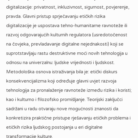
digitalizacije: privatnost, inkluzivnost, sigurnost, povjerenje,
pravda. Glavni pristup sprječavanju etičkih rizika
digitalizacije je uspostava tehno-humanitarne ravnoteže ili
razvoj odgovarajućih kulturnih regulatora (usredotočenost
na čovjeka, prevladavanje digitalne nejednakosti) koji se
suprotstavljaju rastu destruktivne moći novih tehnologija u
odnosu na univerzalnu: ljudske vrijednosti i ljudskost.
Metodološka osnova istraživanja bila je: etički diskurs
konsekvencijalizma koji određuje glavni uvjet razvoja
tehnologija za pronalaženje ravnoteže između rizika i koristi;
kao i kulturno i filozofsko promišljanje. Teorijski zaključci
sadržani u radu otvaraju nove mogućnosti znanosti da
konkretizira praktične pristupe rješavanju etičkih problema i
etičkih rizika ljudskog postojanja u eri digitalne
transformacije kulture.