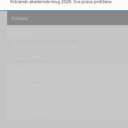
Kršćanski akademski krug 2026. Sva prava pridržana.
Početna
O nama
Što je Kršćanski akademski krug
Manifest KRAK-a
Kontakt
Nova prisutnost
Aktivnosti
Nova evangelizacija