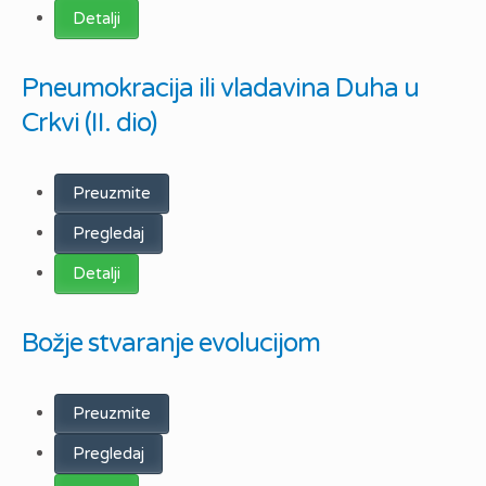
Detalji
Pneumokracija ili vladavina Duha u
Crkvi (II. dio)
Preuzmite
Pregledaj
Detalji
Božje stvaranje evolucijom
Preuzmite
Pregledaj