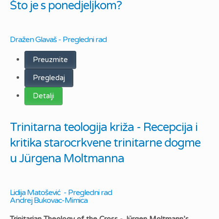
Što je s ponedjeljkom?
Dražen Glavaš - Pregledni rad
Preuzmite
Pregledaj
Detalji
Trinitarna teologija križa - Recepcija i
kritika starocrkvene trinitarne dogme
u Jürgena Moltmanna
Lidija Matošević - Pregledni rad
Andrej Bukovac-Mimica
Trinitarian Theology of the Cross - Jürgen Moltmann’s