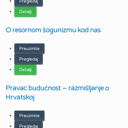
Pregledaj
Detalji
O resornom šogunizmu kod nas
Preuzmite
Pregledaj
Detalji
Pravac budućnost – razmišljanje o
Hrvatskoj
Preuzmite
Pregledaj