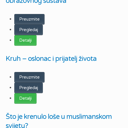
obrazovnog sustava
Preuzmite
Pregledaj
Detalji
Kruh – oslonac i prijatelj života
Preuzmite
Pregledaj
Detalji
Što je krenulo loše u muslimanskom
svijetu?