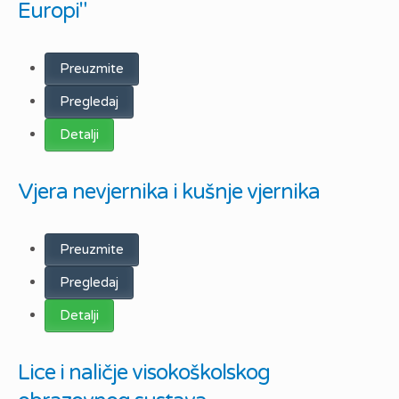
Europi"
Preuzmite
Pregledaj
Detalji
Vjera nevjernika i kušnje vjernika
Preuzmite
Pregledaj
Detalji
Lice i naličje visokoškolskog