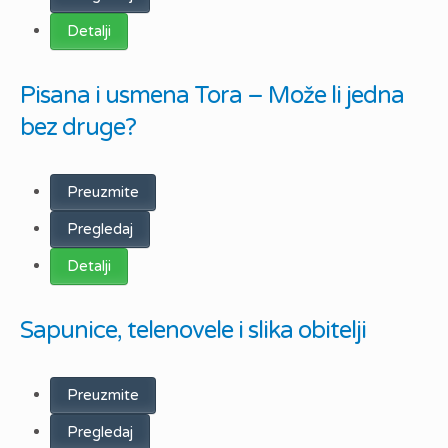
Detalji
Pisana i usmena Tora – Može li jedna
bez druge?
Preuzmite
Pregledaj
Detalji
Sapunice, telenovele i slika obitelji
Preuzmite
Pregledaj