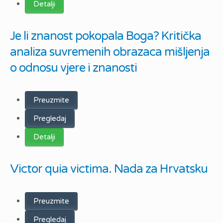
Detalji
Je li znanost pokopala Boga? Kritička
analiza suvremenih obrazaca mišljenja
o odnosu vjere i znanosti
Preuzmite
Pregledaj
Detalji
Victor quia victima. Nada za Hrvatsku
Preuzmite
Pregledaj